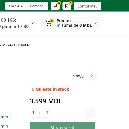
0
0
Русский
Romana
Contul meu
100 166;
Produse,
0
în sumă de
0 MDL
0 pina la 17:30
tor Makita DUH483Z
След.
Nu este în stock
3.599 MDL
3 mm
/min
Stoc epuizat