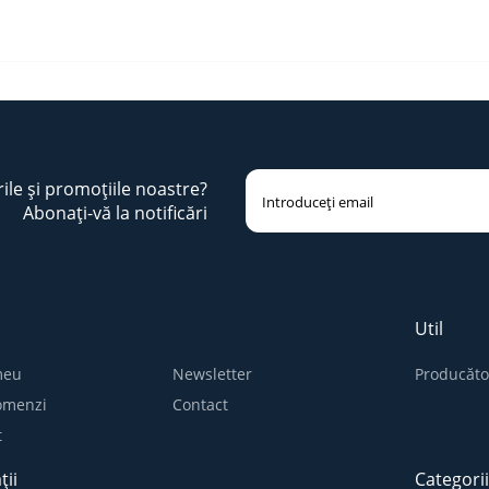
rile și promoțiile noastre?
Abonați-vă la notificări
Util
meu
Newsletter
Producăto
comenzi
Contact
t
ții
Categori