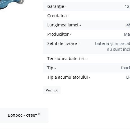
Garanție -
12
Greutatea -
Lungimea lamei -
4
Producător -
Ma
Setul de livrare -
bateria și încărcă
nu sunt inc
Tensiunea bateriei -
Tip -
foar
Tip a acumulatorului -
L
Vezi tot
0
Вопрос - ответ