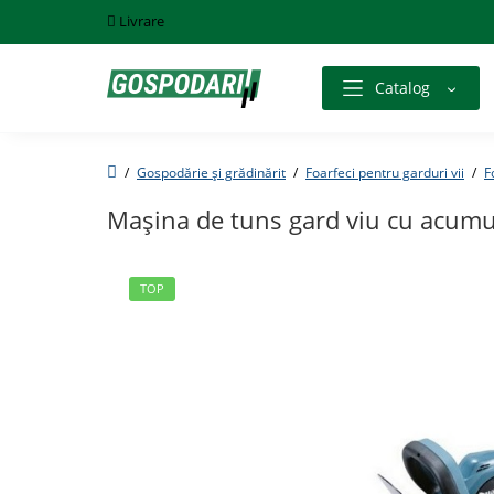
Livrare
Catalog
Gospodărie și grădinărit
Foarfeci pentru garduri vii
F
Mașina de tuns gard viu cu acum
TOP