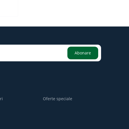
Abonare
ri
Oferte speciale
i