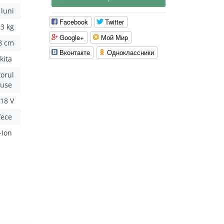
 luni
Facebook
Twitter
3 kg
Google+
Мой Мир
8 cm
Вконтакте
Одноклассники
kita
torul
luse
18 V
fece
i-Ion