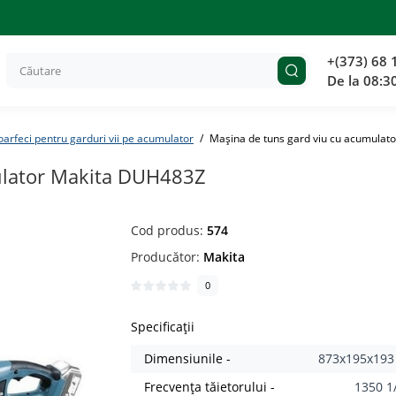
+(373) 68 
De la 08:3
oarfeci pentru garduri vii pe acumulator
Mașina de tuns gard viu cu acumula
ulator Makita DUH483Z
Cod produs:
574
Producător:
Makita
0
Specificații
Dimensiunile -
873х195х19
Frecvența tăietorului -
1350 1