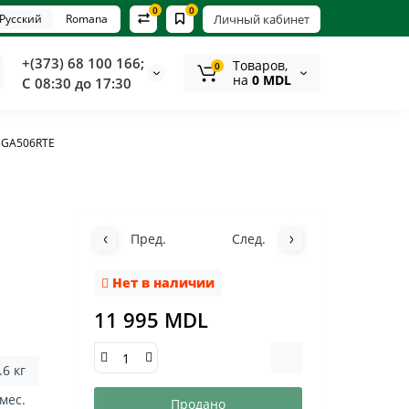
0
0
Русский
Romana
Личный кабинет
+(373) 68 100 166;
Tоваров,
0
на
0 MDL
С 08:30 до 17:30
DGA506RTE
Пред.
След.
Нет в наличии
11 995 MDL
.6 кг
 мес.
Продано