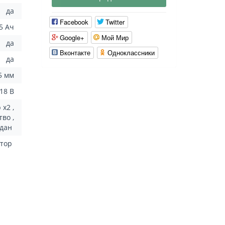
да
Facebook
Twitter
5 Ач
Google+
Мой Мир
да
Вконтакте
Одноклассники
да
5 мм
18 В
 x2 ,
во ,
одан
ятор