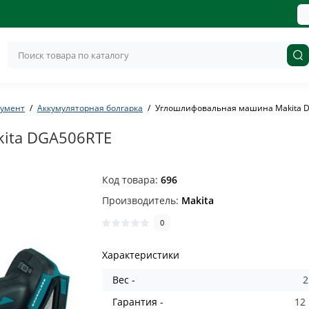
румент
Аккумуляторная болгарка
Углошлифовальная машина Makita 
ita DGA506RTE
Код товара:
696
Производитель:
Makita
0
Характеристики
Вес -
2
Гарантия -
12