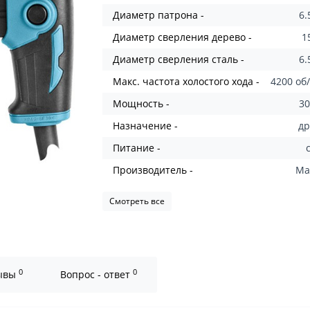
Диаметр патрона -
6.
Диаметр сверления дерево -
1
Диаметр сверления сталь -
6.
Макс. частота холостого хода -
4200 об
Мощность -
30
Назначение -
д
Питание -
Производитель -
Ma
Смотреть все
0
0
ывы
Вопрос - ответ