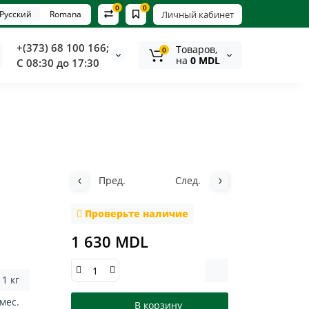
0
0
Русский
Romana
Личный кабинет
+(373) 68 100 166;
Tоваров,
0
на
0 MDL
С 08:30 до 17:30
Пред.
След.
Проверьте наличие
1 630 MDL
1 кг
 мес.
В корзину