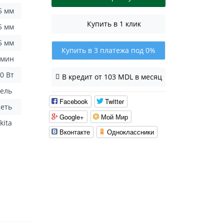
5 мм
Купить в 1 клик
5 мм
5 мм
Купить в 3 платежа под 0%
/мин
0 Вт
В кредит от 103 MDL в месяц
рель
Facebook
Twitter
сеть
Google+
Мой Мир
kita
Вконтакте
Одноклассники