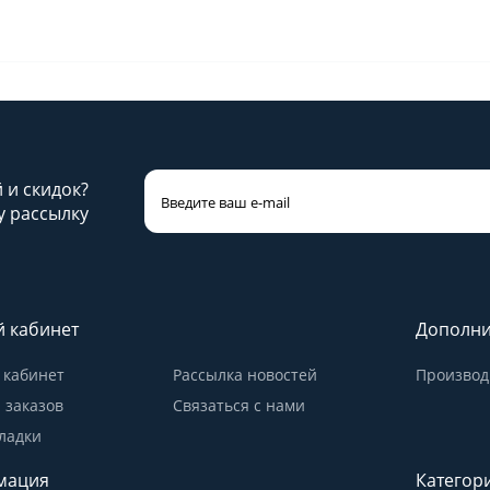
й и скидок?
 рассылку
 кабинет
Дополни
кабинет
Рассылка новостей
Производ
 заказов
Связаться с нами
ладки
мация
Категор