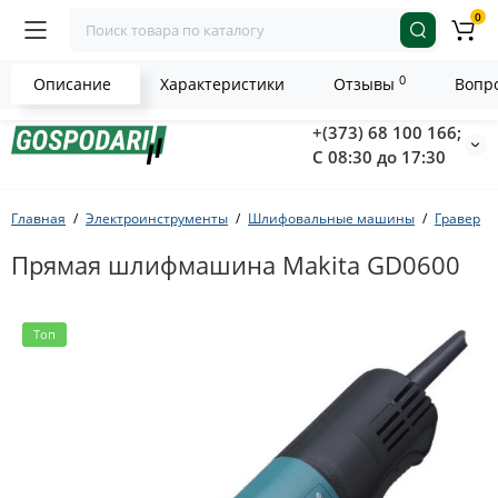
0
0
Описание
Характеристики
Отзывы
Вопро
+(373) 68 100 166;
С 08:30 до 17:30
Главная
Электроинструменты
Шлифовальные машины
Гравер
Прямая шлифмашина Makita GD0600
Топ