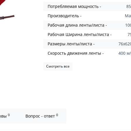
Потребляемая мощность -
85
Производитель -
Ma
Рабочая длина ленты/листа -
10
Рабочая Ширина ленты/листа -
7
Размеры ленты/листа -
76x62
Скорость движения ленты -
400 м
Смотреть все
0
0
ывы
Вопрос - ответ