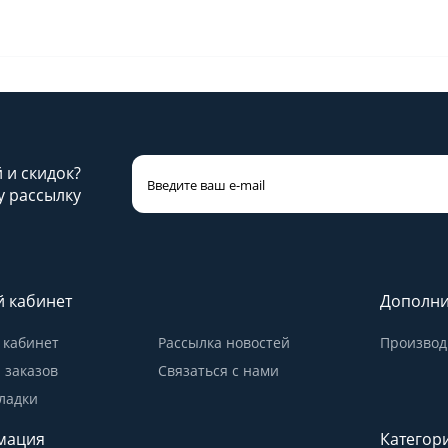
й и скидок?
 рассылку
 кабинет
Дополни
кабинет
Рассылка новостей
Производ
 заказов
Связаться с нами
ладки
мация
Категор