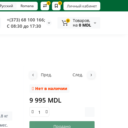
0
0
Русский
Romana
Личный кабинет
+(373) 68 100 166;
Tоваров,
0
на
0 MDL
С 08:30 до 17:30
Пред.
След.
Нет в наличии
9 995 MDL
.8 кг
 мес.
Продано