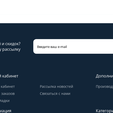
й и скидок?
 рассылку
 кабинет
Дополни
кабинет
Рассылка новостей
Производ
 заказов
Связаться с нами
ладки
мация
Категор