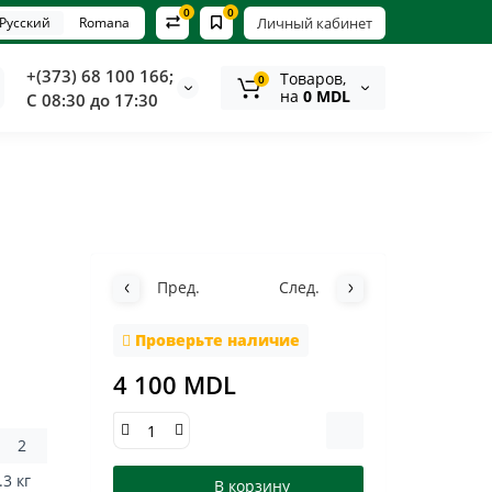
0
0
Русский
Romana
Личный кабинет
+(373) 68 100 166;
Tоваров,
0
на
0 MDL
С 08:30 до 17:30
Пред.
След.
Проверьте наличие
4 100 MDL
2
.3 кг
В корзину