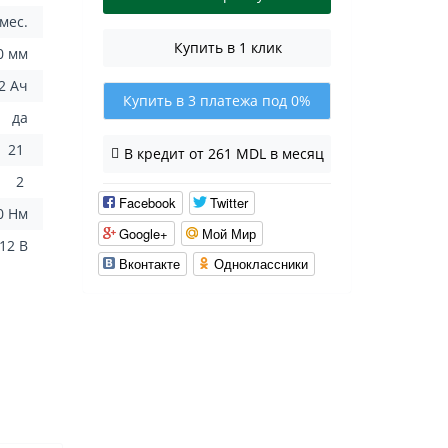
 мес.
Купить в 1 клик
10 мм
2 Ач
Купить в 3 платежа под 0%
да
21
В кредит от 261 MDL в месяц
2
Facebook
Twitter
0 Нм
Google+
Мой Мир
12 В
Вконтакте
Одноклассники