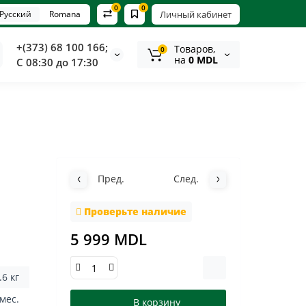
0
0
Русский
Romana
Личный кабинет
+(373) 68 100 166;
Tоваров,
0
на
0 MDL
С 08:30 до 17:30
Пред.
След.
Проверьте наличие
5 999 MDL
.6 кг
 мес.
В корзину