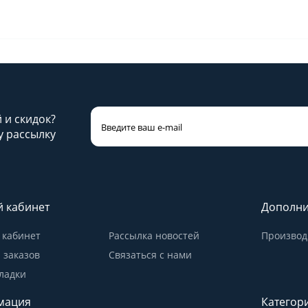
й и скидок?
 рассылку
 кабинет
Дополни
кабинет
Рассылка новостей
Производ
 заказов
Связаться с нами
ладки
мация
Категор