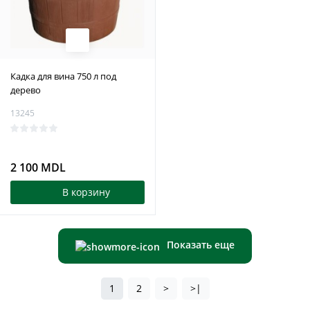
Кадка для вина 750 л под
дерево
13245
2 100 MDL
В корзину
Показать еще
1
2
>
>|